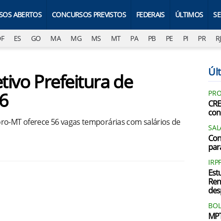
SOS ABERTOS
CONCURSOS PREVISTOS
FEDERAIS
ÚLTIMOS
S
DF
ES
GO
MA
MG
MS
MT
PA
PB
PE
PI
PR
R
Últ
tivo Prefeitura de
6
PRO
CRE
con
oro-MT oferece 56 vagas temporárias com salários de
SAL
Con
par
IRP
Est
Ren
des
BOL
MPT