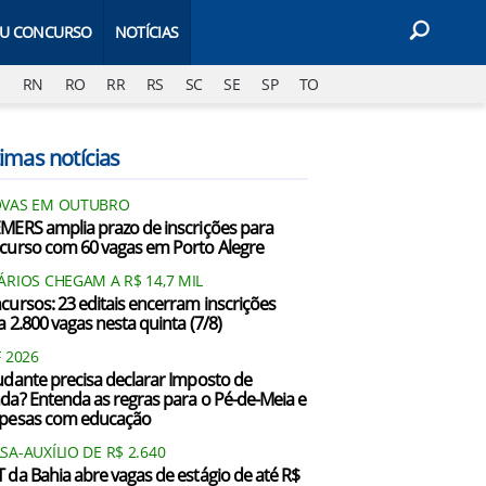
EU CONCURSO
NOTÍCIAS
J
RN
RO
RR
RS
SC
SE
SP
TO
imas notícias
VAS EM OUTUBRO
MERS amplia prazo de inscrições para
curso com 60 vagas em Porto Alegre
ÁRIOS CHEGAM A R$ 14,7 MIL
cursos: 23 editais encerram inscrições
a 2.800 vagas nesta quinta (7/8)
F 2026
udante precisa declarar Imposto de
da? Entenda as regras para o Pé-de-Meia e
pesas com educação
SA-AUXÍLIO DE R$ 2.640
 da Bahia abre vagas de estágio de até R$