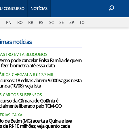
EU CONCURSO
NOTÍCIAS
J
RN
RO
RR
RS
SC
SE
SP
TO
imas notícias
ASTRO EVITA BLOQUEIOS
erno pode cancelar Bolsa Família de quem
 fizer biometria até essa data
ÁRIOS CHEGAM A R$ 17,7 MIL
cursos: 18 editais abrem 9.000 vagas nesta
nda (10/08); veja lista
S CARGOS SUSPENSOS
curso da Câmara de Goiânia é
cialmente liberado pelo TCM-GO
ERIAS CAIXA
ão de Betim (MG) acerta a Quina e leva
s de R$ 10 milhões; veja quanto cada