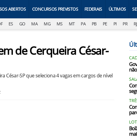
SOS ABERTOS
CONCURSOS PREVISTOS
FEDERAIS
ÚLTIMOS
S
DF
ES
GO
MA
MG
MS
MT
PA
PB
PE
PI
PR
R
Últ
rem de Cerqueira César-
CAD
Gov
não
ra César-SP que seleciona 4 vagas em cargos de nível
SAL
Con
segu
2
TRÊ
Con
par
LOT
Bol
mai