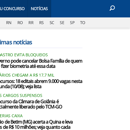
EU CONCURSO
NOTÍCIAS
J
RN
RO
RR
RS
SC
SE
SP
TO
imas notícias
ASTRO EVITA BLOQUEIOS
erno pode cancelar Bolsa Família de quem
 fizer biometria até essa data
ÁRIOS CHEGAM A R$ 17,7 MIL
cursos: 18 editais abrem 9.000 vagas nesta
nda (10/08); veja lista
S CARGOS SUSPENSOS
curso da Câmara de Goiânia é
cialmente liberado pelo TCM-GO
ERIAS CAIXA
ão de Betim (MG) acerta a Quina e leva
s de R$ 10 milhões; veja quanto cada