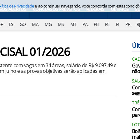
lítica de Privacidade
e, ao continuar navegando, você concorda com estas condiçõ
SOS ABERTOS
CONCURSOS PREVISTOS
FEDERAIS
ÚLTIMOS
S
DF
ES
GO
MA
MG
MS
MT
PA
PB
PE
PI
PR
R
Últ
NCISAL 01/2026
CAD
stente com vagas em 34 áreas, salário de R$ 9.097,49 e
Gov
m julho e as provas objetivas serão aplicadas em
não
SAL
Con
segu
TRÊ
Con
par
LOT
Bol
mai