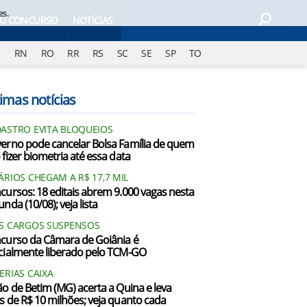
es.
EU CONCURSO
NOTÍCIAS
J
RN
RO
RR
RS
SC
SE
SP
TO
imas notícias
ASTRO EVITA BLOQUEIOS
erno pode cancelar Bolsa Família de quem
 fizer biometria até essa data
ÁRIOS CHEGAM A R$ 17,7 MIL
cursos: 18 editais abrem 9.000 vagas nesta
nda (10/08); veja lista
S CARGOS SUSPENSOS
curso da Câmara de Goiânia é
cialmente liberado pelo TCM-GO
ERIAS CAIXA
ão de Betim (MG) acerta a Quina e leva
s de R$ 10 milhões; veja quanto cada