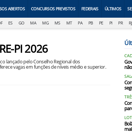
SOS ABERTOS
CONCURSOS PREVISTOS
FEDERAIS
ÚLTIMOS
S
DF
ES
GO
MA
MG
MS
MT
PA
PB
PE
PI
PR
R
Últ
RE-PI 2026
CAD
lico lançado pelo Conselho Regional dos
Gov
ferece vagas em funções de níveis médio e superior.
não
SAL
Con
segu
TRÊ
Con
par
LOT
Bol
mai