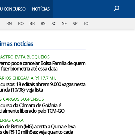
EU CONCURSO
NOTÍCIAS
J
RN
RO
RR
RS
SC
SE
SP
TO
imas notícias
ASTRO EVITA BLOQUEIOS
erno pode cancelar Bolsa Família de quem
 fizer biometria até essa data
ÁRIOS CHEGAM A R$ 17,7 MIL
cursos: 18 editais abrem 9.000 vagas nesta
nda (10/08); veja lista
S CARGOS SUSPENSOS
curso da Câmara de Goiânia é
cialmente liberado pelo TCM-GO
ERIAS CAIXA
ão de Betim (MG) acerta a Quina e leva
s de R$ 10 milhões; veja quanto cada