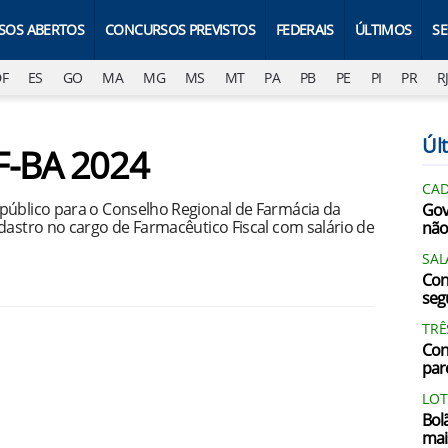
SOS ABERTOS
CONCURSOS PREVISTOS
FEDERAIS
ÚLTIMOS
S
DF
ES
GO
MA
MG
MS
MT
PA
PB
PE
PI
PR
R
Últ
F-BA 2024
CAD
público para o Conselho Regional de Farmácia da
Gov
dastro no cargo de Farmacêutico Fiscal com salário de
não
SAL
Con
segu
TRÊ
Con
par
LOT
Bol
mai