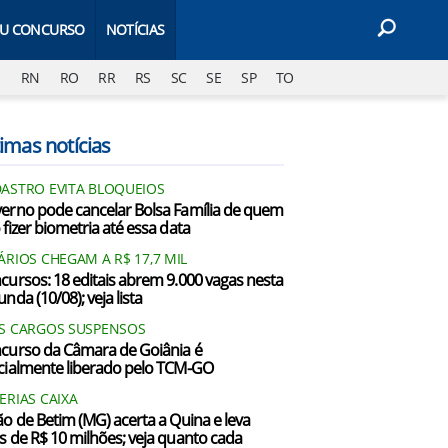
EU CONCURSO
NOTÍCIAS
J
RN
RO
RR
RS
SC
SE
SP
TO
imas notícias
ASTRO EVITA BLOQUEIOS
erno pode cancelar Bolsa Família de quem
 fizer biometria até essa data
ÁRIOS CHEGAM A R$ 17,7 MIL
cursos: 18 editais abrem 9.000 vagas nesta
nda (10/08); veja lista
S CARGOS SUSPENSOS
curso da Câmara de Goiânia é
cialmente liberado pelo TCM-GO
ERIAS CAIXA
ão de Betim (MG) acerta a Quina e leva
s de R$ 10 milhões; veja quanto cada