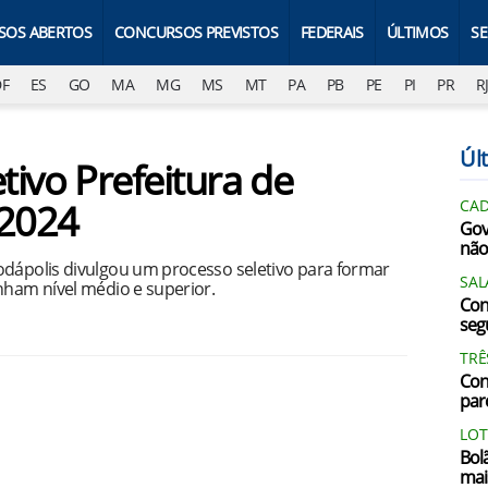
SOS ABERTOS
CONCURSOS PREVISTOS
FEDERAIS
ÚLTIMOS
S
DF
ES
GO
MA
MG
MS
MT
PA
PB
PE
PI
PR
R
Últ
tivo Prefeitura de
-2024
CAD
Gov
não
odápolis divulgou um processo seletivo para formar
SAL
nham nível médio e superior.
Con
segu
TRÊ
Con
par
LOT
Bol
mai