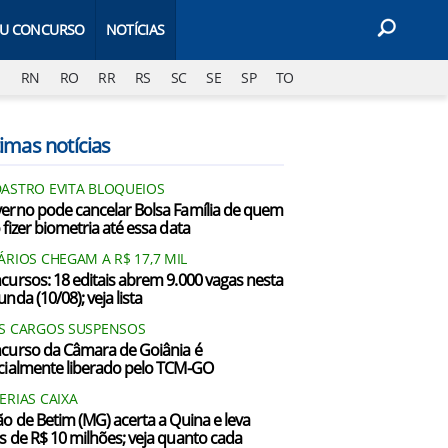
EU CONCURSO
NOTÍCIAS
J
RN
RO
RR
RS
SC
SE
SP
TO
imas notícias
ASTRO EVITA BLOQUEIOS
erno pode cancelar Bolsa Família de quem
 fizer biometria até essa data
ÁRIOS CHEGAM A R$ 17,7 MIL
cursos: 18 editais abrem 9.000 vagas nesta
nda (10/08); veja lista
S CARGOS SUSPENSOS
curso da Câmara de Goiânia é
cialmente liberado pelo TCM-GO
ERIAS CAIXA
ão de Betim (MG) acerta a Quina e leva
s de R$ 10 milhões; veja quanto cada