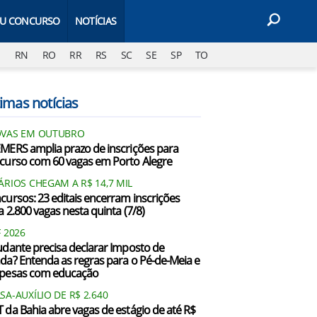
EU CONCURSO
NOTÍCIAS
J
RN
RO
RR
RS
SC
SE
SP
TO
imas notícias
VAS EM OUTUBRO
MERS amplia prazo de inscrições para
curso com 60 vagas em Porto Alegre
ÁRIOS CHEGAM A R$ 14,7 MIL
cursos: 23 editais encerram inscrições
a 2.800 vagas nesta quinta (7/8)
F 2026
udante precisa declarar Imposto de
da? Entenda as regras para o Pé-de-Meia e
pesas com educação
SA-AUXÍLIO DE R$ 2.640
 da Bahia abre vagas de estágio de até R$