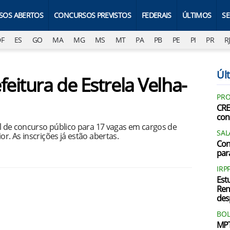
SOS ABERTOS
CONCURSOS PREVISTOS
FEDERAIS
ÚLTIMOS
S
DF
ES
GO
MA
MG
MS
MT
PA
PB
PE
PI
PR
R
Últ
feitura de Estrela Velha-
PRO
CRE
con
tal de concurso público para 17 vagas em cargos de
SAL
or. As inscrições já estão abertas.
Con
par
IRP
Est
Ren
des
BOL
MPT