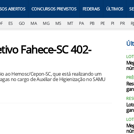
SOS ABERTOS
CONCURSOS PREVISTOS
FEDERAIS
ÚLTIMOS
S
DF
ES
GO
MA
MG
MS
MT
PA
PB
PE
PI
PR
R
Últ
etivo Fahece-SC 402-
LOT
Meg
núm
poio ao Hemosc/Cepon-SC, que está realizando um
PRÊ
vagas no cargo de Auxiliar de Higienização no SAMU
Res
gan
RES
Loto
gan
LOT
Meg
núm