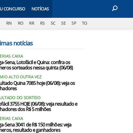
EU CONCURSO
NOTÍCIAS
J
RN
RO
RR
RS
SC
SE
SP
TO
imas notícias
ERIAS CAIXA
a-Sena, Lotofácil e Quina: confira os
eros sorteados nessa quinta (06/08)
MIO ALTO OUTRA VEZ
ultado Quina 7085 hoje (06/08): veja os
hadores
ULTADO DO SORTEIO
fácil 3755 HOJE (06/08): veja resultado e
hadores dos R$ 5 milhões
ERIAS CAIXA
a-Sena 3041 de R$ 150 milhões: veja
eros, resultado e ganhadores