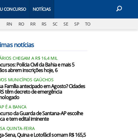
EU CONCURSO
NOTÍCIAS
J
RN
RO
RR
RS
SC
SE
SP
TO
imas notícias
ÁRIOS CHEGAM A R$ 16,4 MIL
ursos: Polícia Civil da Bahia e mais 5
ãos abrem inscrições hoje, 6
OS MUNICÍPIOS GAÚCHOS
sa Família antecipado em Agosto? Cidades
RS têm decreto de emergência
mologado
AP É A BANCA
curso da Guarda de Santana-AP escolhe
ca e tem edital iminente
SA QUINTA-FEIRA
a-Sena, Quina e Lotofácil somam R$ 165,5