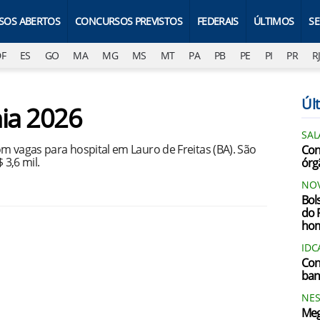
SOS ABERTOS
CONCURSOS PREVISTOS
FEDERAIS
ÚLTIMOS
S
DF
ES
GO
MA
MG
MS
MT
PA
PB
PE
PI
PR
R
Últ
hia 2026
SAL
m vagas para hospital em Lauro de Freitas (BA). São
Conc
 3,6 mil.
órg
NOV
Bol
do 
ho
IDC
Con
ban
NES
Meg