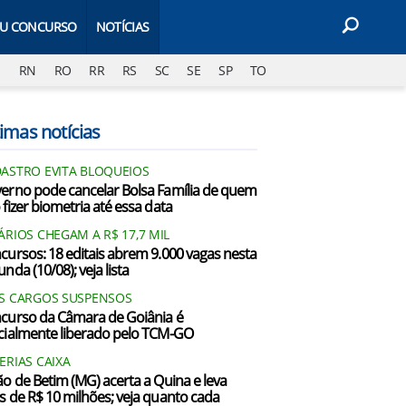
EU CONCURSO
NOTÍCIAS
J
RN
RO
RR
RS
SC
SE
SP
TO
imas notícias
ASTRO EVITA BLOQUEIOS
erno pode cancelar Bolsa Família de quem
 fizer biometria até essa data
ÁRIOS CHEGAM A R$ 17,7 MIL
cursos: 18 editais abrem 9.000 vagas nesta
nda (10/08); veja lista
S CARGOS SUSPENSOS
curso da Câmara de Goiânia é
cialmente liberado pelo TCM-GO
ERIAS CAIXA
ão de Betim (MG) acerta a Quina e leva
s de R$ 10 milhões; veja quanto cada