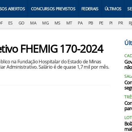
SOS ABERTOS
CONCURSOS PREVISTOS
FEDERAIS
ÚLTIMOS
S
DF
ES
GO
MA
MG
MS
MT
PA
PB
PE
PI
PR
R
Últ
letivo FHEMIG 170-2024
CAD
público na Fundação Hospitalar do Estado de Minas
Gov
ar Administrativo. Salário é de quase 1,7 mil por mês.
não
SAL
Con
segu
TRÊ
Con
par
LOT
Bol
mai