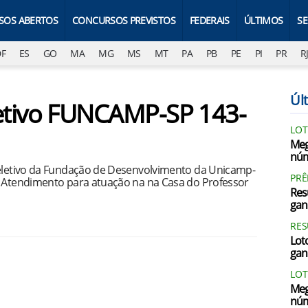
SOS ABERTOS
CONCURSOS PREVISTOS
FEDERAIS
ÚLTIMOS
S
DF
ES
GO
MA
MG
MS
MT
PA
PB
PE
PI
PR
R
Últ
letivo FUNCAMP-SP 143-
LOT
Meg
núm
seletivo da Fundação de Desenvolvimento da Unicamp-
PRÊ
e Atendimento para atuação na na Casa do Professor
Res
gan
RES
Loto
gan
LOT
Meg
núm