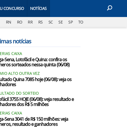
EU CONCURSO
NOTÍCIAS
J
RN
RO
RR
RS
SC
SE
SP
TO
imas notícias
ERIAS CAIXA
a-Sena, Lotofácil e Quina: confira os
eros sorteados nessa quinta (06/08)
MIO ALTO OUTRA VEZ
ultado Quina 7085 hoje (06/08): veja os
hadores
ULTADO DO SORTEIO
fácil 3755 HOJE (06/08): veja resultado e
hadores dos R$ 5 milhões
ERIAS CAIXA
a-Sena 3041 de R$ 150 milhões: veja
eros, resultado e ganhadores