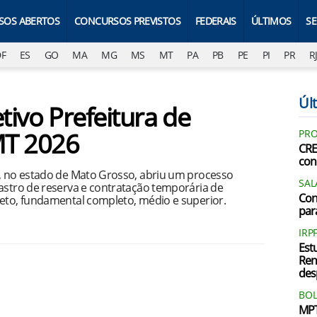
SOS ABERTOS
CONCURSOS PREVISTOS
FEDERAIS
ÚLTIMOS
S
DF
ES
GO
MA
MG
MS
MT
PA
PB
PE
PI
PR
R
Últ
tivo Prefeitura de
MT 2026
PRO
CRE
con
o, no estado de Mato Grosso, abriu um processo
SAL
dastro de reserva e contratação temporária de
Con
leto, fundamental completo, médio e superior.
par
IRP
Est
Ren
des
BOL
MPT