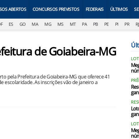
SOS ABERTOS
CONCURSOS PREVISTOS
FEDERAIS
ÚLTIMOS
S
DF
ES
GO
MA
MG
MS
MT
PA
PB
PE
PI
PR
R
Últ
efeitura de Goiabeira-MG
LOT
Meg
núm
rto pela Prefeitura de Goiabeira-MG que oferece 41
PRÊ
e escolaridade. As inscrições vão de janeiro a
Res
gan
RES
Loto
gan
LOT
Meg
núm