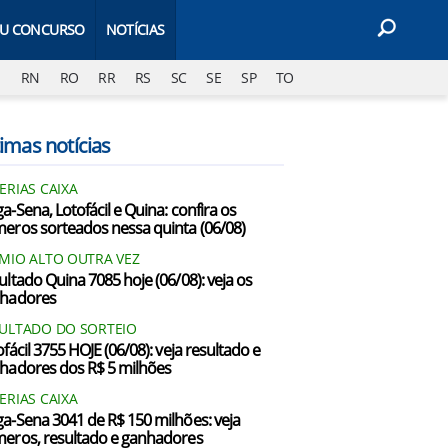
EU CONCURSO
NOTÍCIAS
J
RN
RO
RR
RS
SC
SE
SP
TO
imas notícias
ERIAS CAIXA
a-Sena, Lotofácil e Quina: confira os
eros sorteados nessa quinta (06/08)
MIO ALTO OUTRA VEZ
ultado Quina 7085 hoje (06/08): veja os
hadores
ULTADO DO SORTEIO
fácil 3755 HOJE (06/08): veja resultado e
hadores dos R$ 5 milhões
ERIAS CAIXA
a-Sena 3041 de R$ 150 milhões: veja
eros, resultado e ganhadores