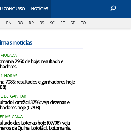
EU CONCURSO
NOTÍCIAS
J
RN
RO
RR
RS
SC
SE
SP
TO
imas notícias
UMULADA
omania 2960 de hoje: resultado e
hadores
21 HORAS
na 7086: resultados e ganhadores hoje
/08)
IL DE GANHAR
ultado Lotofácil 3756: veja dezenas e
hadores hoje (07/08)
ERIAS CAIXA
ultado das Loterias hoje (07/08): veja
eros da Quina, Lotofácil, Lotomania,