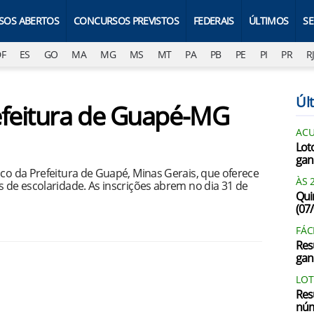
SOS ABERTOS
CONCURSOS PREVISTOS
FEDERAIS
ÚLTIMOS
S
DF
ES
GO
MA
MG
MS
MT
PA
PB
PE
PI
PR
R
Últ
efeitura de Guapé-MG
AC
Lot
gan
ico da Prefeitura de Guapé, Minas Gerais, que oferece
ÀS 
s de escolaridade. As inscrições abrem no dia 31 de
Qui
(07
FÁC
Res
gan
LOT
Res
núm