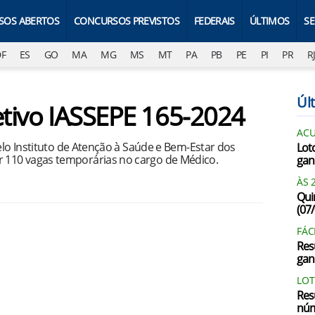
SOS ABERTOS
CONCURSOS PREVISTOS
FEDERAIS
ÚLTIMOS
S
DF
ES
GO
MA
MG
MS
MT
PA
PB
PE
PI
PR
R
Últ
letivo IASSEPE 165-2024
AC
pelo Instituto de Atenção à Saúde e Bem-Estar dos
Lot
 110 vagas temporárias no cargo de Médico.
gan
ÀS 
Qui
(07
FÁC
Res
gan
LOT
Res
núm