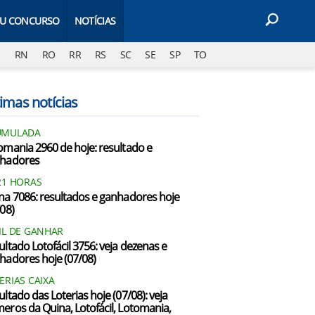
EU CONCURSO
NOTÍCIAS
J
RN
RO
RR
RS
SC
SE
SP
TO
imas notícias
UMULADA
omania 2960 de hoje: resultado e
hadores
21 HORAS
na 7086: resultados e ganhadores hoje
/08)
IL DE GANHAR
ultado Lotofácil 3756: veja dezenas e
hadores hoje (07/08)
ERIAS CAIXA
ultado das Loterias hoje (07/08): veja
eros da Quina, Lotofácil, Lotomania,