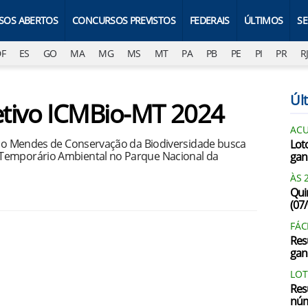
SOS ABERTOS
CONCURSOS PREVISTOS
FEDERAIS
ÚLTIMOS
S
DF
ES
GO
MA
MG
MS
MT
PA
PB
PE
PI
PR
R
Últ
letivo ICMBio-MT 2024
AC
hico Mendes de Conservação da Biodiversidade busca
Lot
 Temporário Ambiental no Parque Nacional da
gan
ÀS 
Qui
(07
FÁC
Res
gan
LOT
Res
núm