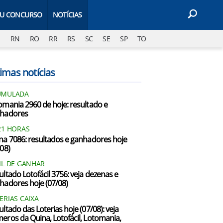
EU CONCURSO
NOTÍCIAS
J
RN
RO
RR
RS
SC
SE
SP
TO
imas notícias
UMULADA
omania 2960 de hoje: resultado e
hadores
21 HORAS
na 7086: resultados e ganhadores hoje
/08)
IL DE GANHAR
ultado Lotofácil 3756: veja dezenas e
hadores hoje (07/08)
ERIAS CAIXA
ultado das Loterias hoje (07/08): veja
eros da Quina, Lotofácil, Lotomania,