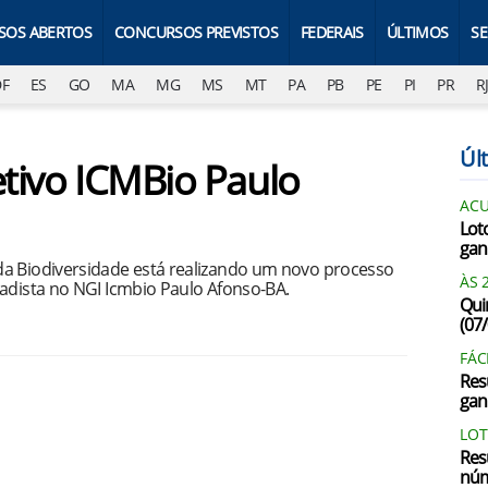
SOS ABERTOS
CONCURSOS PREVISTOS
FEDERAIS
ÚLTIMOS
S
DF
ES
GO
MA
MG
MS
MT
PA
PB
PE
PI
PR
R
Últ
etivo ICMBio Paulo
AC
Lot
gan
da Biodiversidade está realizando um novo processo
ÀS 
gadista no NGI Icmbio Paulo Afonso-BA.
Qui
(07
FÁC
Res
gan
LOT
Res
núm