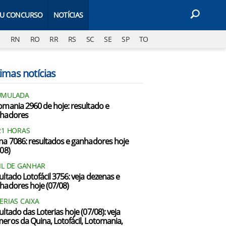
EU CONCURSO
NOTÍCIAS
J
RN
RO
RR
RS
SC
SE
SP
TO
imas notícias
UMULADA
omania 2960 de hoje: resultado e
hadores
21 HORAS
na 7086: resultados e ganhadores hoje
/08)
IL DE GANHAR
ultado Lotofácil 3756: veja dezenas e
hadores hoje (07/08)
ERIAS CAIXA
ultado das Loterias hoje (07/08): veja
eros da Quina, Lotofácil, Lotomania,