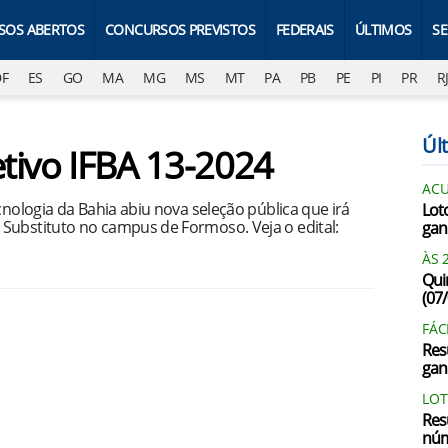
SOS ABERTOS
CONCURSOS PREVISTOS
FEDERAIS
ÚLTIMOS
S
DF
ES
GO
MA
MG
MS
MT
PA
PB
PE
PI
PR
R
Últ
etivo IFBA 13-2024
AC
cnologia da Bahia abiu nova seleção pública que irá
Lot
Substituto no campus de Formoso. Veja o edital:
gan
ÀS 
Qui
(07
FÁC
Res
gan
LOT
Res
núm