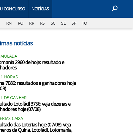
EU CONCURSO
NOTÍCIAS
J
RN
RO
RR
RS
SC
SE
SP
TO
imas notícias
UMULADA
omania 2960 de hoje: resultado e
hadores
21 HORAS
na 7086: resultados e ganhadores hoje
/08)
IL DE GANHAR
ultado Lotofácil 3756: veja dezenas e
hadores hoje (07/08)
ERIAS CAIXA
ultado das Loterias hoje (07/08): veja
eros da Quina, Lotofácil, Lotomania,