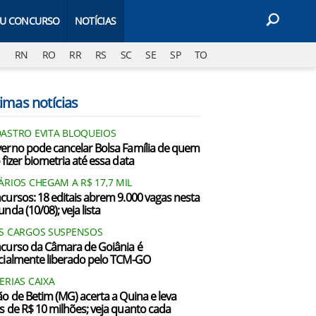
EU CONCURSO
NOTÍCIAS
J
RN
RO
RR
RS
SC
SE
SP
TO
imas notícias
ASTRO EVITA BLOQUEIOS
erno pode cancelar Bolsa Família de quem
 fizer biometria até essa data
ÁRIOS CHEGAM A R$ 17,7 MIL
cursos: 18 editais abrem 9.000 vagas nesta
nda (10/08); veja lista
S CARGOS SUSPENSOS
curso da Câmara de Goiânia é
cialmente liberado pelo TCM-GO
ERIAS CAIXA
ão de Betim (MG) acerta a Quina e leva
s de R$ 10 milhões; veja quanto cada