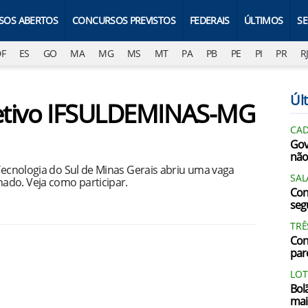
SOS ABERTOS
CONCURSOS PREVISTOS
FEDERAIS
ÚLTIMOS
S
DF
ES
GO
MA
MG
MS
MT
PA
PB
PE
PI
PR
R
Últ
eletivo IFSULDEMINAS-MG
CAD
Gov
não
 Tecnologia do Sul de Minas Gerais abriu uma vaga
SAL
ado. Veja como participar.
Con
segu
TRÊ
Con
par
LOT
Bol
mai