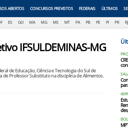
SOS ABERTOS
CONCURSOS PREVISTOS
FEDERAIS
ÚLTIMOS
S
DF
ES
GO
MA
MG
MS
MT
PA
PB
PE
PI
PR
R
Últ
eletivo IFSULDEMINAS-MG
PRO
CRE
con
eral de Educação, Ciência e Tecnologia do Sul de
SAL
de Professor Substituto na disciplina de Alimentos.
Con
par
IRP
Est
Ren
des
BOL
MPT