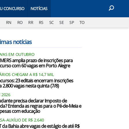
EU CONCURSO
NOTÍCIAS
J
RN
RO
RR
RS
SC
SE
SP
TO
imas notícias
VAS EM OUTUBRO
MERS amplia prazo de inscrições para
curso com 60 vagas em Porto Alegre
ÁRIOS CHEGAM A R$ 14,7 MIL
cursos: 23 editais encerram inscrições
a 2.800 vagas nesta quinta (7/8)
F 2026
udante precisa declarar Imposto de
da? Entenda as regras para o Pé-de-Meia e
pesas com educação
SA-AUXÍLIO DE R$ 2.640
 da Bahia abre vagas de estágio de até R$