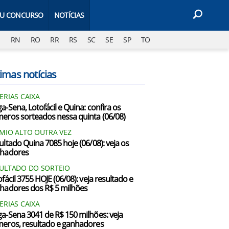
EU CONCURSO
NOTÍCIAS
J
RN
RO
RR
RS
SC
SE
SP
TO
imas notícias
ERIAS CAIXA
a-Sena, Lotofácil e Quina: confira os
eros sorteados nessa quinta (06/08)
MIO ALTO OUTRA VEZ
ultado Quina 7085 hoje (06/08): veja os
hadores
ULTADO DO SORTEIO
fácil 3755 HOJE (06/08): veja resultado e
hadores dos R$ 5 milhões
ERIAS CAIXA
a-Sena 3041 de R$ 150 milhões: veja
eros, resultado e ganhadores