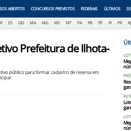
SOS ABERTOS
CONCURSOS PREVISTOS
FEDERAIS
ÚLTIMOS
S
DF
ES
GO
MA
MG
MS
MT
PA
PB
PE
PI
PR
R
Últ
tivo Prefeitura de Ilhota-
LOT
Meg
núm
letivo público para formar cadastro de reserva em
PRÊ
icipar.
Res
gan
RES
Loto
gan
LOT
Meg
núm