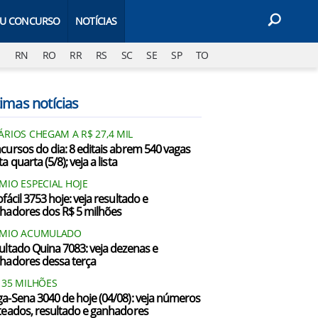
EU CONCURSO
NOTÍCIAS
J
RN
RO
RR
RS
SC
SE
SP
TO
imas notícias
ÁRIOS CHEGAM A R$ 27,4 MIL
cursos do dia: 8 editais abrem 540 vagas
a quarta (5/8); veja a lista
MIO ESPECIAL HOJE
fácil 3753 hoje: veja resultado e
hadores dos R$ 5 milhões
ÊMIO ACUMULADO
ultado Quina 7083: veja dezenas e
hadores dessa terça
135 MILHÕES
a-Sena 3040 de hoje (04/08): veja números
teados, resultado e ganhadores