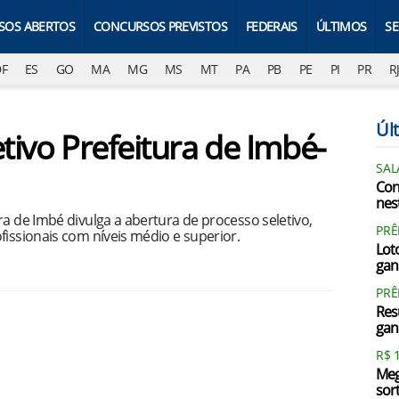
SOS ABERTOS
CONCURSOS PREVISTOS
FEDERAIS
ÚLTIMOS
S
DF
ES
GO
MA
MG
MS
MT
PA
PB
PE
PI
PR
R
Últ
etivo Prefeitura de Imbé-
SAL
Con
nest
ra de Imbé divulga a abertura de processo seletivo,
PRÊ
fissionais com níveis médio e superior.
Loto
gan
PR
Res
gan
R$ 
Meg
sor