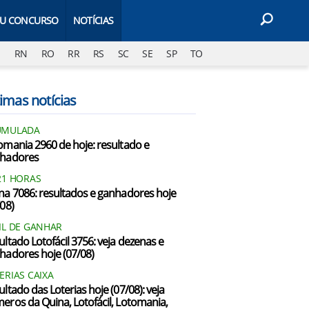
EU CONCURSO
NOTÍCIAS
J
RN
RO
RR
RS
SC
SE
SP
TO
imas notícias
UMULADA
omania 2960 de hoje: resultado e
hadores
21 HORAS
na 7086: resultados e ganhadores hoje
/08)
IL DE GANHAR
ultado Lotofácil 3756: veja dezenas e
hadores hoje (07/08)
ERIAS CAIXA
ultado das Loterias hoje (07/08): veja
eros da Quina, Lotofácil, Lotomania,