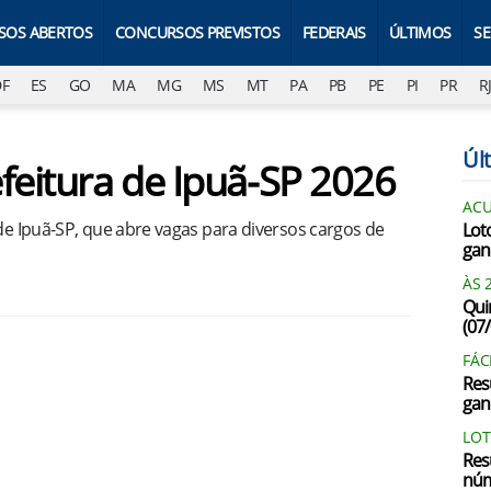
SOS ABERTOS
CONCURSOS PREVISTOS
FEDERAIS
ÚLTIMOS
S
DF
ES
GO
MA
MG
MS
MT
PA
PB
PE
PI
PR
R
Últ
feitura de Ipuã-SP 2026
AC
 de Ipuã-SP, que abre vagas para diversos cargos de
Lot
gan
ÀS 
Qui
(07
FÁC
Res
gan
LOT
Res
núm