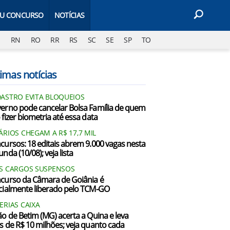
EU CONCURSO
NOTÍCIAS
J
RN
RO
RR
RS
SC
SE
SP
TO
imas notícias
ASTRO EVITA BLOQUEIOS
erno pode cancelar Bolsa Família de quem
 fizer biometria até essa data
ÁRIOS CHEGAM A R$ 17,7 MIL
cursos: 18 editais abrem 9.000 vagas nesta
nda (10/08); veja lista
S CARGOS SUSPENSOS
curso da Câmara de Goiânia é
cialmente liberado pelo TCM-GO
ERIAS CAIXA
ão de Betim (MG) acerta a Quina e leva
s de R$ 10 milhões; veja quanto cada