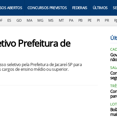
SOS ABERTOS
CONCURSOS PREVISTOS
FEDERAIS
ÚLTIMOS
S
DF
ES
GO
MA
MG
MS
MT
PA
PB
PE
PI
PR
R
Últ
tivo Prefeitura de
CAD
Gov
não
so seletivo pela Prefeitura de Jacareí-SP para
SAL
s cargos de ensino médio ou superior.
Con
segu
TRÊ
Con
par
LOT
Bol
mai