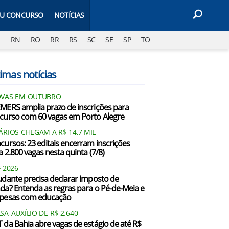
EU CONCURSO
NOTÍCIAS
J
RN
RO
RR
RS
SC
SE
SP
TO
imas notícias
VAS EM OUTUBRO
MERS amplia prazo de inscrições para
curso com 60 vagas em Porto Alegre
ÁRIOS CHEGAM A R$ 14,7 MIL
cursos: 23 editais encerram inscrições
a 2.800 vagas nesta quinta (7/8)
F 2026
udante precisa declarar Imposto de
da? Entenda as regras para o Pé-de-Meia e
pesas com educação
SA-AUXÍLIO DE R$ 2.640
 da Bahia abre vagas de estágio de até R$