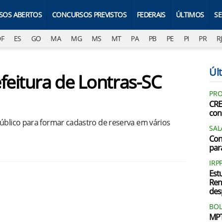
SOS ABERTOS
CONCURSOS PREVISTOS
FEDERAIS
ÚLTIMOS
S
DF
ES
GO
MA
MG
MS
MT
PA
PB
PE
PI
PR
R
Últ
feitura de Lontras-SC
PRO
CRE
con
público para formar cadastro de reserva em vários
SAL
Con
par
IRP
Est
Ren
des
BOL
MPT