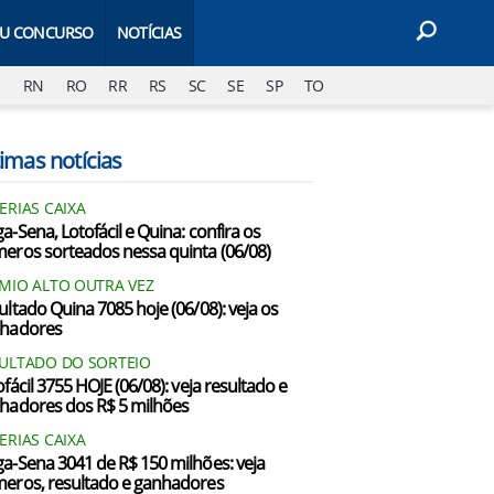
EU CONCURSO
NOTÍCIAS
J
RN
RO
RR
RS
SC
SE
SP
TO
imas notícias
ERIAS CAIXA
a-Sena, Lotofácil e Quina: confira os
eros sorteados nessa quinta (06/08)
MIO ALTO OUTRA VEZ
ultado Quina 7085 hoje (06/08): veja os
hadores
ULTADO DO SORTEIO
fácil 3755 HOJE (06/08): veja resultado e
hadores dos R$ 5 milhões
ERIAS CAIXA
a-Sena 3041 de R$ 150 milhões: veja
eros, resultado e ganhadores