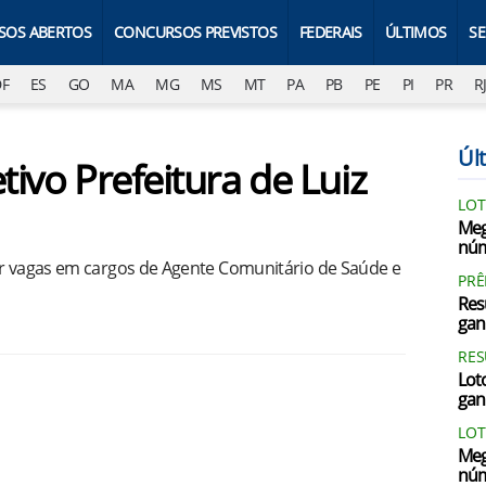
SOS ABERTOS
CONCURSOS PREVISTOS
FEDERAIS
ÚLTIMOS
S
DF
ES
GO
MA
MG
MS
MT
PA
PB
PE
PI
PR
R
Últ
tivo Prefeitura de Luiz
LOT
Meg
núm
er vagas em cargos de Agente Comunitário de Saúde e
PRÊ
Res
gan
RES
Loto
gan
LOT
Meg
núm