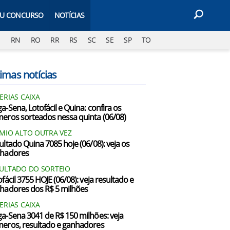
EU CONCURSO
NOTÍCIAS
J
RN
RO
RR
RS
SC
SE
SP
TO
imas notícias
ERIAS CAIXA
a-Sena, Lotofácil e Quina: confira os
eros sorteados nessa quinta (06/08)
MIO ALTO OUTRA VEZ
ultado Quina 7085 hoje (06/08): veja os
hadores
ULTADO DO SORTEIO
fácil 3755 HOJE (06/08): veja resultado e
hadores dos R$ 5 milhões
ERIAS CAIXA
a-Sena 3041 de R$ 150 milhões: veja
eros, resultado e ganhadores