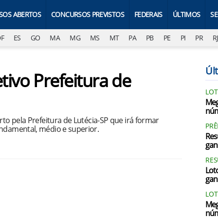
SOS ABERTOS
CONCURSOS PREVISTOS
FEDERAIS
ÚLTIMOS
S
DF
ES
GO
MA
MG
MS
MT
PA
PB
PE
PI
PR
R
Últ
tivo Prefeitura de
LOT
Meg
núm
rto pela Prefeitura de Lutécia-SP que irá formar
PRÊ
undamental, médio e superior.
Res
gan
RES
Loto
gan
LOT
Meg
núm