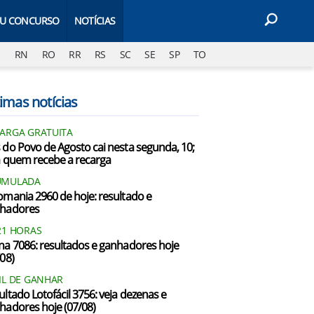
EU CONCURSO
NOTÍCIAS
J
RN
RO
RR
RS
SC
SE
SP
TO
imas notícias
ARGA GRATUITA
 do Povo de Agosto cai nesta segunda, 10;
a quem recebe a recarga
UMULADA
omania 2960 de hoje: resultado e
hadores
21 HORAS
na 7086: resultados e ganhadores hoje
/08)
IL DE GANHAR
ultado Lotofácil 3756: veja dezenas e
hadores hoje (07/08)