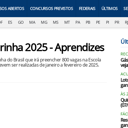
SOS ABERTOS
CONCURSOS PREVISTOS
FEDERAIS
ÚLTIMOS
S
DF
ES
GO
MA
MG
MS
MT
PA
PB
PE
PI
PR
R
Últ
rinha 2025 - Aprendizes
REC
nha do Brasil que irá preencher 800 vagas na Escola
Gás
vem ser realizadas de janeiro a fevereiro de 2025.
vej
AC
Lot
gan
ÀS 
Qui
(07
FÁC
Res
gan