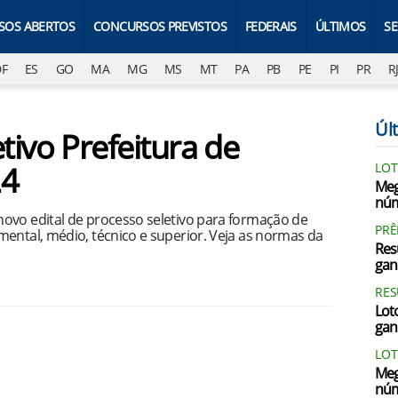
SOS ABERTOS
CONCURSOS PREVISTOS
FEDERAIS
ÚLTIMOS
S
DF
ES
GO
MA
MG
MS
MT
PA
PB
PE
PI
PR
R
Últ
tivo Prefeitura de
24
LOT
Meg
núm
ovo edital de processo seletivo para formação de
PRÊ
mental, médio, técnico e superior. Veja as normas da
Res
gan
RES
Loto
gan
LOT
Meg
núm