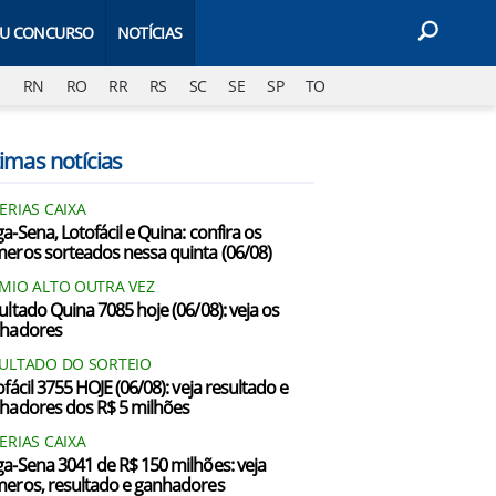
EU CONCURSO
NOTÍCIAS
J
RN
RO
RR
RS
SC
SE
SP
TO
imas notícias
ERIAS CAIXA
a-Sena, Lotofácil e Quina: confira os
eros sorteados nessa quinta (06/08)
MIO ALTO OUTRA VEZ
ultado Quina 7085 hoje (06/08): veja os
hadores
ULTADO DO SORTEIO
fácil 3755 HOJE (06/08): veja resultado e
hadores dos R$ 5 milhões
ERIAS CAIXA
a-Sena 3041 de R$ 150 milhões: veja
eros, resultado e ganhadores