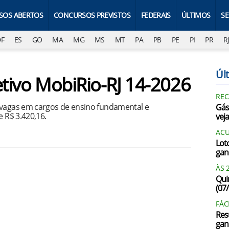
SOS ABERTOS
CONCURSOS PREVISTOS
FEDERAIS
ÚLTIMOS
S
DF
ES
GO
MA
MG
MS
MT
PA
PB
PE
PI
PR
R
Últ
etivo MobiRio-RJ 14-2026
REC
 vagas em cargos de ensino fundamental e
Gás
e R$ 3.420,16.
vej
AC
Lot
gan
ÀS 
Qui
(07
FÁC
Res
gan