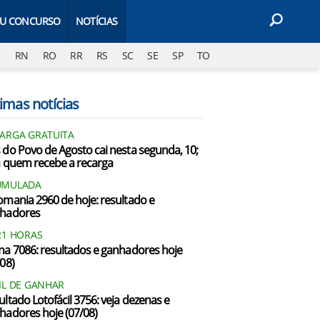
EU CONCURSO
NOTÍCIAS
J
RN
RO
RR
RS
SC
SE
SP
TO
imas notícias
ARGA GRATUITA
 do Povo de Agosto cai nesta segunda, 10;
a quem recebe a recarga
UMULADA
omania 2960 de hoje: resultado e
hadores
21 HORAS
na 7086: resultados e ganhadores hoje
/08)
IL DE GANHAR
ultado Lotofácil 3756: veja dezenas e
hadores hoje (07/08)