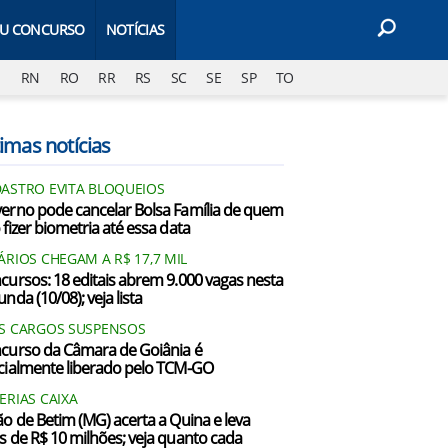
EU CONCURSO
NOTÍCIAS
J
RN
RO
RR
RS
SC
SE
SP
TO
imas notícias
ASTRO EVITA BLOQUEIOS
erno pode cancelar Bolsa Família de quem
 fizer biometria até essa data
ÁRIOS CHEGAM A R$ 17,7 MIL
cursos: 18 editais abrem 9.000 vagas nesta
nda (10/08); veja lista
S CARGOS SUSPENSOS
curso da Câmara de Goiânia é
cialmente liberado pelo TCM-GO
ERIAS CAIXA
ão de Betim (MG) acerta a Quina e leva
s de R$ 10 milhões; veja quanto cada