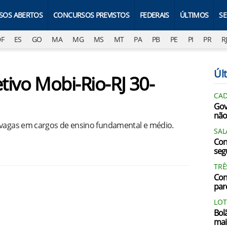
SOS ABERTOS
CONCURSOS PREVISTOS
FEDERAIS
ÚLTIMOS
S
DF
ES
GO
MA
MG
MS
MT
PA
PB
PE
PI
PR
R
Últ
etivo Mobi-Rio-RJ 30-
CAD
Gov
não
 vagas em cargos de ensino fundamental e médio.
SAL
Con
segu
TRÊ
Con
par
LOT
Bol
mai