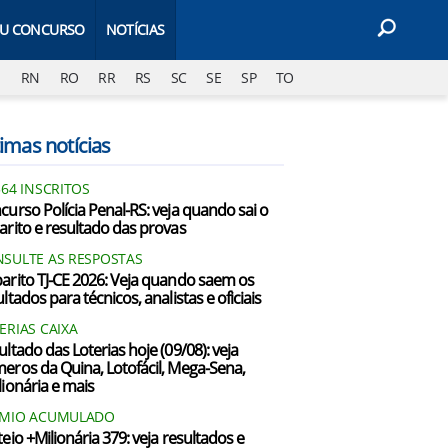
EU CONCURSO
NOTÍCIAS
J
RN
RO
RR
RS
SC
SE
SP
TO
imas notícias
564 INSCRITOS
curso Polícia Penal-RS: veja quando sai o
arito e resultado das provas
SULTE AS RESPOSTAS
arito TJ-CE 2026: Veja quando saem os
ltados para técnicos, analistas e oficiais
ERIAS CAIXA
ultado das Loterias hoje (09/08): veja
eros da Quina, Lotofácil, Mega-Sena,
lionária e mais
ÊMIO ACUMULADO
teio +Milionária 379: veja resultados e