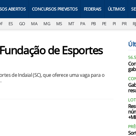
SOS ABERTOS
CONCURSOS PREVISTOS
FEDERAIS
ÚLTIMOS
S
DF
ES
GO
MA
MG
MS
MT
PA
PB
PE
PI
PR
R
Últ
- Fundação de Esportes
56.
Con
gab
ortes de Indaial (SC), que oferece uma vaga para o
CON
.
Gab
resu
1
LOT
Res
núm
+Mi
PR
Sor