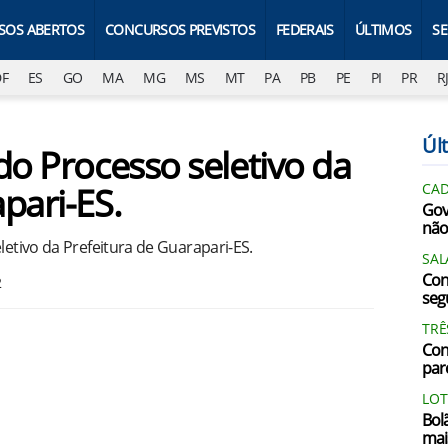
SOS ABERTOS
CONCURSOS PREVISTOS
FEDERAIS
ÚLTIMOS
S
DF
ES
GO
MA
MG
MS
MT
PA
PB
PE
PI
PR
R
Últ
do Processo seletivo da
pari-ES.
CAD
Gov
não
letivo da Prefeitura de Guarapari-ES.
SAL
Con
2
segu
TRÊ
Con
par
LOT
Bol
mai