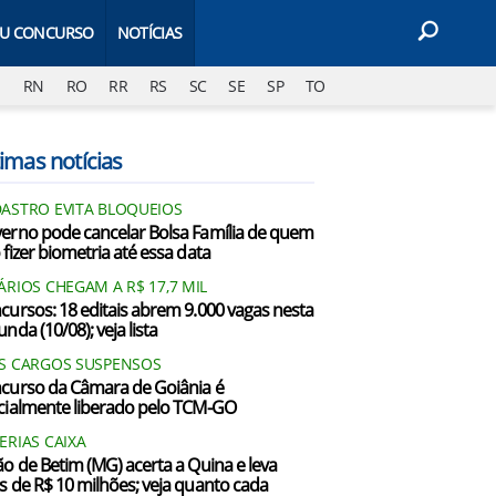
EU CONCURSO
NOTÍCIAS
J
RN
RO
RR
RS
SC
SE
SP
TO
imas notícias
ASTRO EVITA BLOQUEIOS
erno pode cancelar Bolsa Família de quem
 fizer biometria até essa data
ÁRIOS CHEGAM A R$ 17,7 MIL
cursos: 18 editais abrem 9.000 vagas nesta
nda (10/08); veja lista
S CARGOS SUSPENSOS
curso da Câmara de Goiânia é
cialmente liberado pelo TCM-GO
ERIAS CAIXA
ão de Betim (MG) acerta a Quina e leva
s de R$ 10 milhões; veja quanto cada