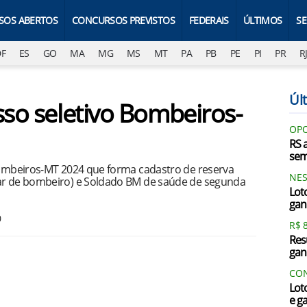
SOS ABERTOS
CONCURSOS PREVISTOS
FEDERAIS
ÚLTIMOS
S
DF
ES
GO
MA
MG
MS
MT
PA
PB
PE
PI
PR
R
Últ
sso seletivo Bombeiros-
OPO
RS 
sem
 Bombeiros-MT 2024 que forma cadastro de reserva
NES
iar de bombeiro) e Soldado BM de saúde de segunda
Lot
gan
0
R$ 
Res
gan
CON
Lot
e g