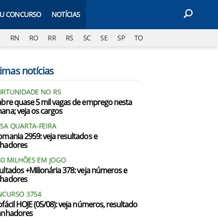
EU CONCURSO
NOTÍCIAS
J
RN
RO
RR
RS
SC
SE
SP
TO
imas notícias
RTUNIDADE NO RS
abre quase 5 mil vagas de emprego nesta
ana; veja os cargos
SA QUARTA-FEIRA
omania 2959: veja resultados e
hadores
80 MILHÕES EM JOGO
ultados +Milionária 378: veja números e
hadores
CURSO 3754
ofácil HOJE (05/08): veja números, resultado
anhadores