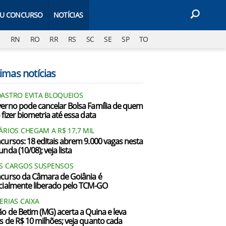
EU CONCURSO
NOTÍCIAS
J
RN
RO
RR
RS
SC
SE
SP
TO
imas notícias
ASTRO EVITA BLOQUEIOS
erno pode cancelar Bolsa Família de quem
 fizer biometria até essa data
ÁRIOS CHEGAM A R$ 17,7 MIL
cursos: 18 editais abrem 9.000 vagas nesta
nda (10/08); veja lista
S CARGOS SUSPENSOS
curso da Câmara de Goiânia é
cialmente liberado pelo TCM-GO
ERIAS CAIXA
ão de Betim (MG) acerta a Quina e leva
s de R$ 10 milhões; veja quanto cada