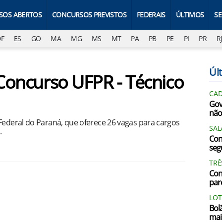
SOS ABERTOS
CONCURSOS PREVISTOS
FEDERAIS
ÚLTIMOS
S
DF
ES
GO
MA
MG
MS
MT
PA
PB
PE
PI
PR
R
Últ
 Concurso UFPR - Técnico
CAD
Gov
não
Federal do Paraná, que oferece 26 vagas para cargos
SAL
.
Con
segu
1
TRÊ
Con
par
LOT
Bol
mai