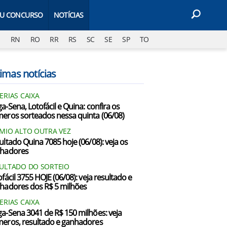
EU CONCURSO
NOTÍCIAS
J
RN
RO
RR
RS
SC
SE
SP
TO
imas notícias
ERIAS CAIXA
a-Sena, Lotofácil e Quina: confira os
eros sorteados nessa quinta (06/08)
MIO ALTO OUTRA VEZ
ultado Quina 7085 hoje (06/08): veja os
hadores
ULTADO DO SORTEIO
fácil 3755 HOJE (06/08): veja resultado e
hadores dos R$ 5 milhões
ERIAS CAIXA
a-Sena 3041 de R$ 150 milhões: veja
eros, resultado e ganhadores