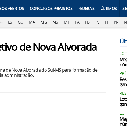
SOS ABERTOS
CONCURSOS PREVISTOS
FEDERAIS
ÚLTIMOS
S
DF
ES
GO
MA
MG
MS
MT
PA
PB
PE
PI
PR
R
Últ
etivo de Nova Alvorada
LOT
Meg
núm
itura de Nova Alvorada do Sul-MS para formação de
PRÊ
da administração.
Res
gan
RES
Loto
gan
LOT
Meg
núm