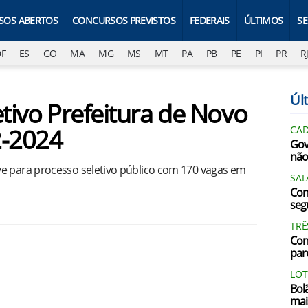
SOS ABERTOS
CONCURSOS PREVISTOS
FEDERAIS
ÚLTIMOS
S
DF
ES
GO
MA
MG
MS
MT
PA
PB
PE
PI
PR
R
Últ
etivo Prefeitura de Novo
2-2024
CAD
Gov
não
ve para processo seletivo público com 170 vagas em
SAL
Con
segu
TRÊ
Con
par
LOT
Bol
mai