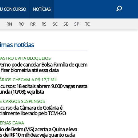
EU CONCURSO
NOTÍCIAS
J
RN
RO
RR
RS
SC
SE
SP
TO
imas notícias
ASTRO EVITA BLOQUEIOS
erno pode cancelar Bolsa Família de quem
 fizer biometria até essa data
ÁRIOS CHEGAM A R$ 17,7 MIL
cursos: 18 editais abrem 9.000 vagas nesta
nda (10/08); veja lista
S CARGOS SUSPENSOS
curso da Câmara de Goiânia é
cialmente liberado pelo TCM-GO
ERIAS CAIXA
ão de Betim (MG) acerta a Quina e leva
s de R$ 10 milhões; veja quanto cada