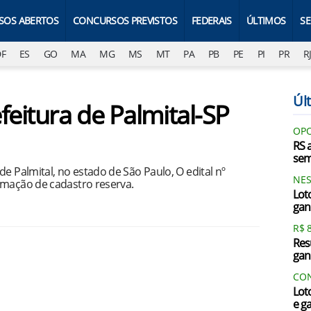
SOS ABERTOS
CONCURSOS PREVISTOS
FEDERAIS
ÚLTIMOS
S
DF
ES
GO
MA
MG
MS
MT
PA
PB
PE
PI
PR
R
Últ
feitura de Palmital-SP
OPO
RS 
sem
e Palmital, no estado de São Paulo, O edital nº
NES
rmação de cadastro reserva.
Lot
gan
R$ 
Res
gan
CON
Lot
e g