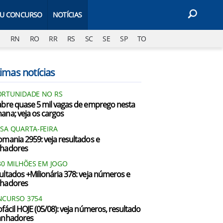
EU CONCURSO
NOTÍCIAS
J
RN
RO
RR
RS
SC
SE
SP
TO
imas notícias
RTUNIDADE NO RS
abre quase 5 mil vagas de emprego nesta
ana; veja os cargos
SA QUARTA-FEIRA
omania 2959: veja resultados e
hadores
80 MILHÕES EM JOGO
ultados +Milionária 378: veja números e
hadores
CURSO 3754
ofácil HOJE (05/08): veja números, resultado
anhadores