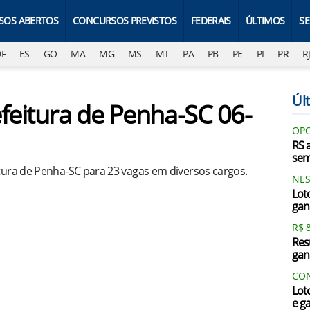
SOS ABERTOS
CONCURSOS PREVISTOS
FEDERAIS
ÚLTIMOS
S
DF
ES
GO
MA
MG
MS
MT
PA
PB
PE
PI
PR
R
Últ
efeitura de Penha-SC 06-
OPO
RS 
sem
itura de Penha-SC para 23 vagas em diversos cargos.
NES
Lot
gan
R$ 
Res
gan
CON
Lot
e g