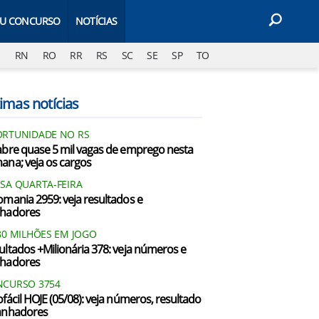
EU CONCURSO
NOTÍCIAS
J
RN
RO
RR
RS
SC
SE
SP
TO
imas notícias
RTUNIDADE NO RS
abre quase 5 mil vagas de emprego nesta
ana; veja os cargos
SA QUARTA-FEIRA
omania 2959: veja resultados e
hadores
80 MILHÕES EM JOGO
ultados +Milionária 378: veja números e
hadores
CURSO 3754
ofácil HOJE (05/08): veja números, resultado
anhadores