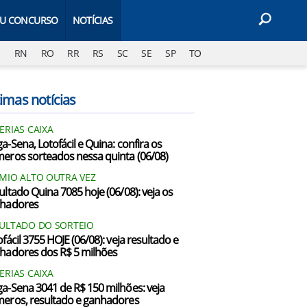
EU CONCURSO
NOTÍCIAS
J
RN
RO
RR
RS
SC
SE
SP
TO
imas notícias
ERIAS CAIXA
a-Sena, Lotofácil e Quina: confira os
eros sorteados nessa quinta (06/08)
MIO ALTO OUTRA VEZ
ultado Quina 7085 hoje (06/08): veja os
hadores
ULTADO DO SORTEIO
fácil 3755 HOJE (06/08): veja resultado e
hadores dos R$ 5 milhões
ERIAS CAIXA
a-Sena 3041 de R$ 150 milhões: veja
eros, resultado e ganhadores