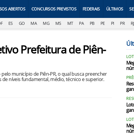
SOS ABERTOS
CONCURSOS PREVISTOS
FEDERAIS
ÚLTIMOS
S
DF
ES
GO
MA
MG
MS
MT
PA
PB
PE
PI
PR
R
Últ
tivo Prefeitura de Piên-
LOT
Meg
núm
do pelo município de Piên-PR, o qual busca preencher
PRÊ
de níveis fundamental, médio, técnico e superior.
Res
gan
RES
Loto
gan
LOT
Meg
núm