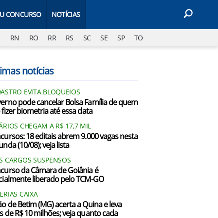
EU CONCURSO
NOTÍCIAS
J
RN
RO
RR
RS
SC
SE
SP
TO
imas notícias
ASTRO EVITA BLOQUEIOS
erno pode cancelar Bolsa Família de quem
 fizer biometria até essa data
ÁRIOS CHEGAM A R$ 17,7 MIL
cursos: 18 editais abrem 9.000 vagas nesta
nda (10/08); veja lista
S CARGOS SUSPENSOS
curso da Câmara de Goiânia é
cialmente liberado pelo TCM-GO
ERIAS CAIXA
ão de Betim (MG) acerta a Quina e leva
s de R$ 10 milhões; veja quanto cada