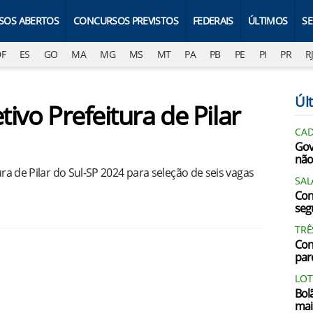
SOS ABERTOS
CONCURSOS PREVISTOS
FEDERAIS
ÚLTIMOS
S
DF
ES
GO
MA
MG
MS
MT
PA
PB
PE
PI
PR
R
Últ
tivo Prefeitura de Pilar
CAD
Gov
não
ura de Pilar do Sul-SP 2024 para seleção de seis vagas
SAL
Con
segu
TRÊ
Con
par
LOT
Bol
mai