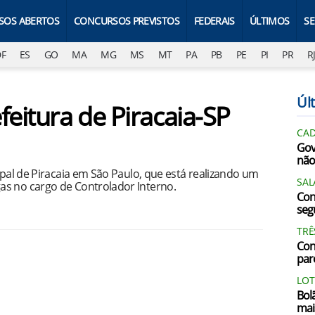
SOS ABERTOS
CONCURSOS PREVISTOS
FEDERAIS
ÚLTIMOS
S
DF
ES
GO
MA
MG
MS
MT
PA
PB
PE
PI
PR
R
Últ
feitura de Piracaia-SP
CAD
Gov
não
ipal de Piracaia em São Paulo, que está realizando um
SAL
as no cargo de Controlador Interno.
Con
segu
TRÊ
Con
par
LOT
Bol
mai