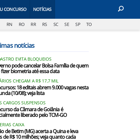
EU CONCURSO
NOTÍCIAS
J
RN
RO
RR
RS
SC
SE
SP
TO
imas notícias
ASTRO EVITA BLOQUEIOS
erno pode cancelar Bolsa Família de quem
 fizer biometria até essa data
ÁRIOS CHEGAM A R$ 17,7 MIL
cursos: 18 editais abrem 9.000 vagas nesta
nda (10/08); veja lista
S CARGOS SUSPENSOS
curso da Câmara de Goiânia é
cialmente liberado pelo TCM-GO
ERIAS CAIXA
ão de Betim (MG) acerta a Quina e leva
s de R$ 10 milhões; veja quanto cada