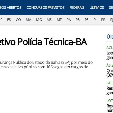
SOS ABERTOS
CONCURSOS PREVISTOS
FEDERAIS
ÚLTIMOS
S
DF
ES
GO
MA
MG
MS
MT
PA
PB
PE
PI
PR
R
Últ
tivo Polícia Técnica-BA
AC
Lot
gan
egurança Pública do Estado da Bahia (SSP) por meio do
ÀS 
esso seletivo público com 166 vagas em cargos de
Qui
(07
FÁC
Res
gan
LOT
Res
núm