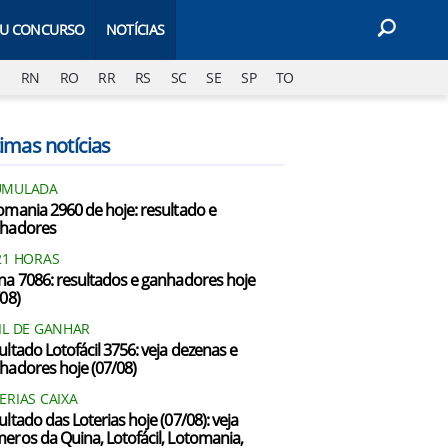
EU CONCURSO
NOTÍCIAS
J
RN
RO
RR
RS
SC
SE
SP
TO
imas notícias
UMULADA
omania 2960 de hoje: resultado e
hadores
21 HORAS
na 7086: resultados e ganhadores hoje
/08)
IL DE GANHAR
ultado Lotofácil 3756: veja dezenas e
hadores hoje (07/08)
ERIAS CAIXA
ultado das Loterias hoje (07/08): veja
eros da Quina, Lotofácil, Lotomania,