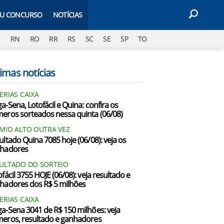
EU CONCURSO
NOTÍCIAS
J
RN
RO
RR
RS
SC
SE
SP
TO
imas notícias
ERIAS CAIXA
a-Sena, Lotofácil e Quina: confira os
eros sorteados nessa quinta (06/08)
MIO ALTO OUTRA VEZ
ultado Quina 7085 hoje (06/08): veja os
hadores
ULTADO DO SORTEIO
fácil 3755 HOJE (06/08): veja resultado e
hadores dos R$ 5 milhões
ERIAS CAIXA
a-Sena 3041 de R$ 150 milhões: veja
eros, resultado e ganhadores