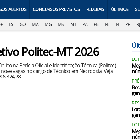
SOS ABERTOS
CONCURSOS PREVISTOS
FEDERAIS
ÚLTIMOS
S
DF
ES
GO
MA
MG
MS
MT
PA
PB
PE
PI
PR
R
Últ
etivo Politec-MT 2026
LOT
ico na Perícia Oficial e Identificação Técnica (Politec)
Meg
nove vagas no cargo de Técnico em Necropsia. Veja
núm
 6.324,28.
PRÊ
Res
gan
RES
Loto
gan
LOT
Meg
núm