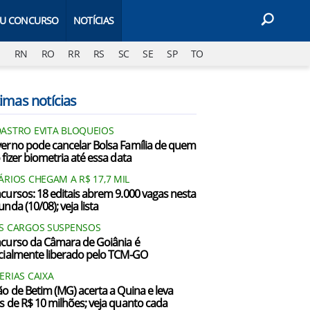
EU CONCURSO
NOTÍCIAS
J
RN
RO
RR
RS
SC
SE
SP
TO
imas notícias
ASTRO EVITA BLOQUEIOS
erno pode cancelar Bolsa Família de quem
 fizer biometria até essa data
ÁRIOS CHEGAM A R$ 17,7 MIL
cursos: 18 editais abrem 9.000 vagas nesta
nda (10/08); veja lista
S CARGOS SUSPENSOS
curso da Câmara de Goiânia é
cialmente liberado pelo TCM-GO
ERIAS CAIXA
ão de Betim (MG) acerta a Quina e leva
s de R$ 10 milhões; veja quanto cada