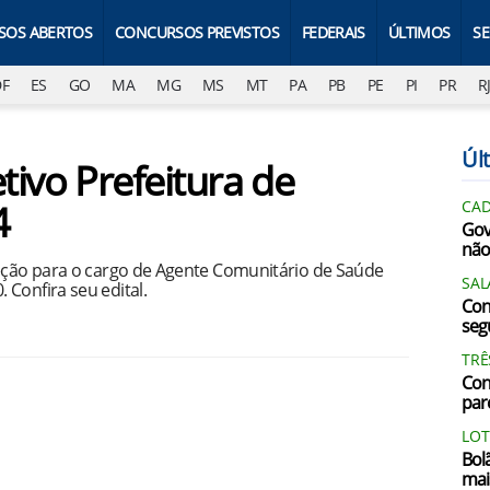
SOS ABERTOS
CONCURSOS PREVISTOS
FEDERAIS
ÚLTIMOS
S
DF
ES
GO
MA
MG
MS
MT
PA
PB
PE
PI
PR
R
Últ
tivo Prefeitura de
4
CAD
Gov
não
leção para o cargo de Agente Comunitário de Saúde
SAL
Confira seu edital.
Con
segu
TRÊ
Con
par
LOT
Bol
mai