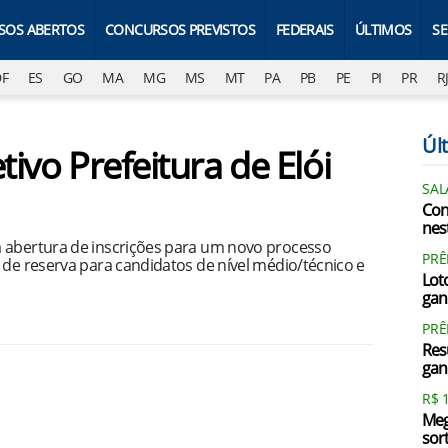
SOS ABERTOS
CONCURSOS PREVISTOS
FEDERAIS
ÚLTIMOS
S
DF
ES
GO
MA
MG
MS
MT
PA
PB
PE
PI
PR
R
Últ
tivo Prefeitura de Elói
SAL
Con
nest
a abertura de inscrições para um novo processo
PRÊ
 de reserva para candidatos de nível médio/técnico e
Loto
gan
PR
Res
gan
R$ 
Meg
sor