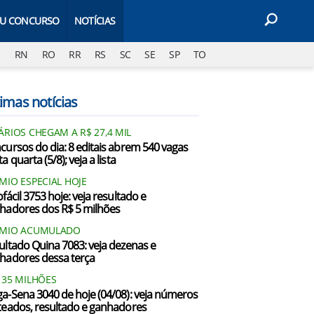
EU CONCURSO
NOTÍCIAS
J
RN
RO
RR
RS
SC
SE
SP
TO
imas notícias
ÁRIOS CHEGAM A R$ 27,4 MIL
cursos do dia: 8 editais abrem 540 vagas
a quarta (5/8); veja a lista
MIO ESPECIAL HOJE
fácil 3753 hoje: veja resultado e
hadores dos R$ 5 milhões
ÊMIO ACUMULADO
ultado Quina 7083: veja dezenas e
hadores dessa terça
135 MILHÕES
a-Sena 3040 de hoje (04/08): veja números
teados, resultado e ganhadores