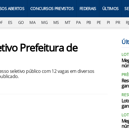
SOS ABERTOS
CONCURSOS PREVISTOS
FEDERAIS
ÚLTIMOS
S
DF
ES
GO
MA
MG
MS
MT
PA
PB
PE
PI
PR
R
Últ
tivo Prefeitura de
LOT
Meg
núm
cesso seletivo público com 12 vagas em diversos
PRÊ
publicado.
Res
gan
RES
Loto
gan
LOT
Meg
núm