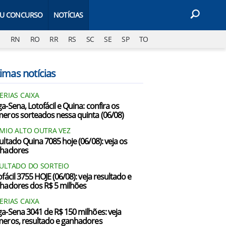
EU CONCURSO
NOTÍCIAS
J
RN
RO
RR
RS
SC
SE
SP
TO
imas notícias
ERIAS CAIXA
a-Sena, Lotofácil e Quina: confira os
eros sorteados nessa quinta (06/08)
MIO ALTO OUTRA VEZ
ultado Quina 7085 hoje (06/08): veja os
hadores
ULTADO DO SORTEIO
fácil 3755 HOJE (06/08): veja resultado e
hadores dos R$ 5 milhões
ERIAS CAIXA
a-Sena 3041 de R$ 150 milhões: veja
eros, resultado e ganhadores