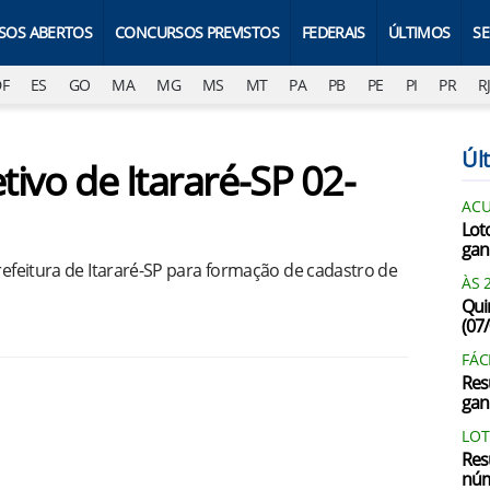
SOS ABERTOS
CONCURSOS PREVISTOS
FEDERAIS
ÚLTIMOS
S
DF
ES
GO
MA
MG
MS
MT
PA
PB
PE
PI
PR
R
Últ
tivo de Itararé-SP 02-
AC
Lot
gan
Prefeitura de Itararé-SP para formação de cadastro de
ÀS 
Qui
(07
FÁC
Res
gan
LOT
Res
núm