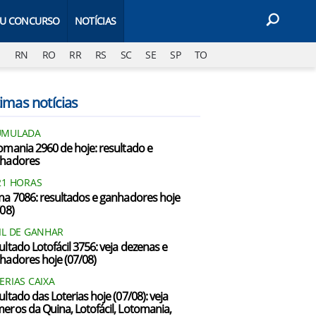
EU CONCURSO
NOTÍCIAS
J
RN
RO
RR
RS
SC
SE
SP
TO
imas notícias
UMULADA
omania 2960 de hoje: resultado e
hadores
21 HORAS
na 7086: resultados e ganhadores hoje
/08)
IL DE GANHAR
ultado Lotofácil 3756: veja dezenas e
hadores hoje (07/08)
ERIAS CAIXA
ultado das Loterias hoje (07/08): veja
eros da Quina, Lotofácil, Lotomania,