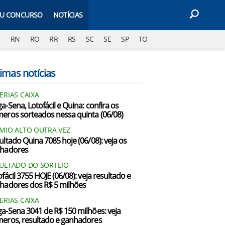
EU CONCURSO
NOTÍCIAS
J
RN
RO
RR
RS
SC
SE
SP
TO
imas notícias
ERIAS CAIXA
a-Sena, Lotofácil e Quina: confira os
eros sorteados nessa quinta (06/08)
MIO ALTO OUTRA VEZ
ultado Quina 7085 hoje (06/08): veja os
hadores
ULTADO DO SORTEIO
fácil 3755 HOJE (06/08): veja resultado e
hadores dos R$ 5 milhões
ERIAS CAIXA
a-Sena 3041 de R$ 150 milhões: veja
eros, resultado e ganhadores