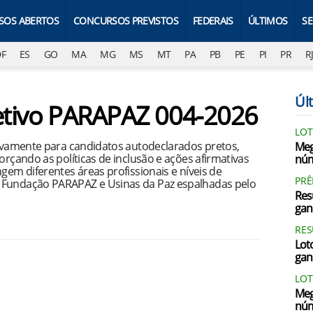
SOS ABERTOS
CONCURSOS PREVISTOS
FEDERAIS
ÚLTIMOS
S
DF
ES
GO
MA
MG
MS
MT
PA
PB
PE
PI
PR
R
Últ
letivo PARAPAZ 004-2026
LOT
usivamente para candidatos autodeclarados pretos,
Meg
orçando as políticas de inclusão e ações afirmativas
núm
gem diferentes áreas profissionais e níveis de
PRÊ
 Fundação PARAPAZ e Usinas da Paz espalhadas pelo
Res
gan
RES
Loto
gan
LOT
Meg
núm